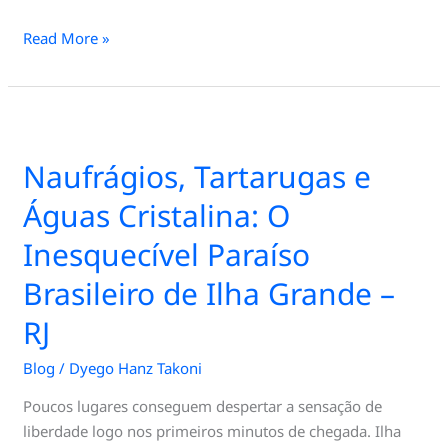
Read More »
Naufrágios,
Tartarugas
Naufrágios, Tartarugas e
e
Águas
Águas Cristalina: O
Cristalina:
Inesquecível Paraíso
O
Inesquecível
Brasileiro de Ilha Grande –
Paraíso
Brasileiro
RJ
de
Blog
/
Dyego Hanz Takoni
Ilha
Grande
Poucos lugares conseguem despertar a sensação de
–
liberdade logo nos primeiros minutos de chegada. Ilha
RJ